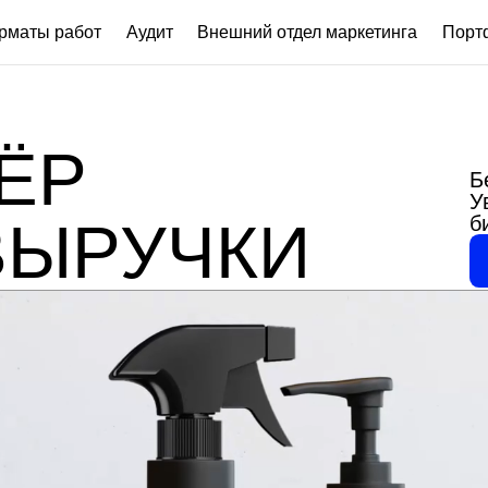
работ
Аудит
Внешний отдел маркетинга
Портфолио
Р
Берём на себ
Увеличиваем
бизнеса.
ЫРУЧКИ
Назначить вс