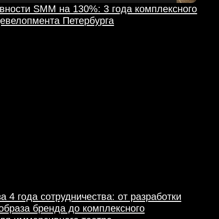
трудничества: от разработки
нда до комплексного
вного театра.
й стиль
Perfomance
Назначить встречу