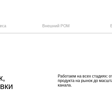
еса
Внешний РОМ
Работаем на всех стадиях: от вывода ново
продукта на рынок до масштабирования р
канала.