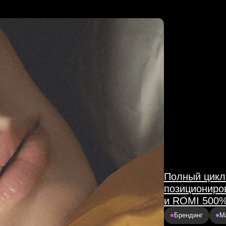
Полный цикл запуска бр
позиционирования и бре
и ROMI 500%+
Брендинг
Маркетплейсы
тиль,