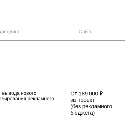
Брендинг
Сайты
го
От 189 000 ₽
екламного
за проект
(без рекламного
бюджета)
Узнать