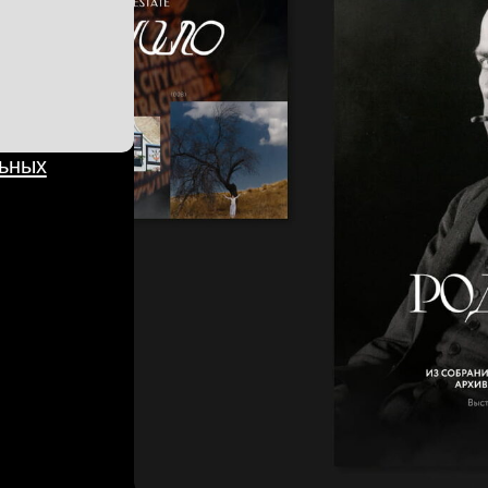
От ребрендинга до роста эффективности SMM
маркетинга для лидера элитного девелопмен
Брендинг
Perfomance