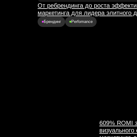
609% ROMI за 4 года со
визуального образа бре
маркетинга для иммерси
Брендинг
Сайт
Фирменны
 айдентика, упаковка
ора.
Оставьте заявку —
у ситуацию.